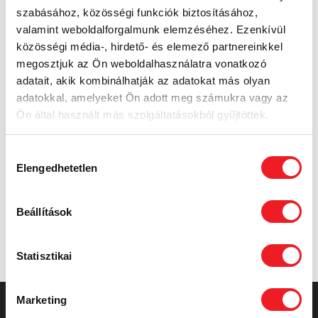
körében. A cég színeit és logóját megjelenítő kék-
szabásához, közösségi funkciók biztosításához,
sárga doboz, mely a mérőórát rejti, azt sugallja VIP-
valamint weboldalforgalmunk elemzéséhez. Ezenkívül
ügyfeleinknek, hogy hűségükért megajándékozzuk
közösségi média-, hirdető- és elemező partnereinkkel
őket. A Prime Rate segítségével egy igazán tetszetős
megosztjuk az Ön weboldalhasználatra vonatkozó
csomagolásban és cégünk hírnevéhez méltó módon
adatait, akik kombinálhatják az adatokat más olyan
tudjuk átadni partnereinknek a MILON órát.”
adatokkal, amelyeket Ön adott meg számukra vagy az
Ön által használt más szolgáltatásokból gyűjtöttek.
Fürst István – brand manager, Springday Health Club
Hozzájárulás
Elengedhetetlen
kiválasztása
TOVÁBBI ÖTLETEK, ESETTANULMÁNYOK...
Beállítások
Statisztikai
Marketing