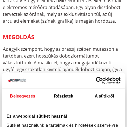
láttak a VIP-ügyfeleknek a MILON köredzéseken használt
elektromos mérőóra átadásában. Egy olyan díszdobozt
terveztek az órának, mely az exkluzivitáson túl, az új
arculati elemeket (színek, grafika) is magán hordozza.
MEGOLDÁS
Az egyik szempont, hogy az óraszíj szépen mutasson a
tartóban, ezért hosszúkás dobozformátumot
választottunk. A másik cél, hogy a megajándékozott
ügyfél egy szokatlan kivitelű ajándékdobozt kapjon, így a
„Springday” feliratot lézervágóval „metszettük ki”
budapesti nyomdánkban
. A feliraton keresztül átsejlik az
ajándék, míg a másik oldalon a köredzés termékelőnyei
Beleegyezés
Részletek
A sütikről
olvashatóak.
ÜGYFÉLVÉLEMÉNY
Ez a weboldal sütiket használ
„Az óratartó tok nagy sikert aratott vendégeink
Sütiket használunk a tartalmak és hirdetések személyre