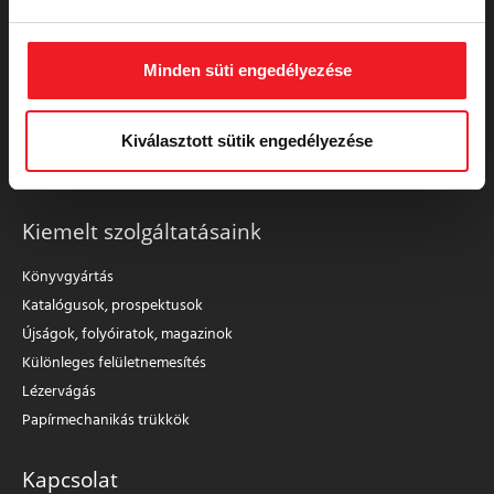
Prime Rate Nyomda
Minden süti engedélyezése
A régió legmodernebb digitális és ofszet nyomdája
Kiválasztott sütik engedélyezése
Kiemelt szolgáltatásaink
Könyvgyártás
Katalógusok, prospektusok
Újságok, folyóiratok, magazinok
Különleges felületnemesítés
Lézervágás
Papírmechanikás trükkök
Kapcsolat