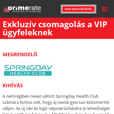
KAPCSOLATFELVÉTEL
NYOMDAI SZ
KREATÍV ME
Exkluzív csomagolás a VIP
ügyfeleknek
MEGRENDELŐ
KIHÍVÁS
A nemrégiben nevet váltott Springday Health Club
számára fontos volt, hogy új nevük gyorsan közismertté
váljon. Az új név és logó népszerűsítésére jó lehetőséget