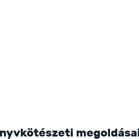
önyvkötészeti megoldása