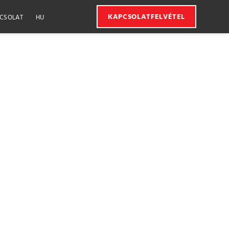
KAPCSOLATFELVÉTEL
CSOLAT
HU
edélyünk a könyv
s már 50 példánytól