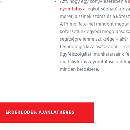
Azt, hogy egy könyv esetében a
nyomtatás
a legköltséghatékonya
méret, a színek száma és a kötész
A Prime Rate-nél mindent megtalá
kötészetünk egyedi megoldásoka
segítségre lenne szüksége – akár 
technológia kiválasztásában – ke
ügyfélszolgálati munkatársaink fe
digitális könyvnyomtatási árak ka
minden kérdésére.
ÉRDEKLŐDÉS, AJÁNLATKÉRÉS