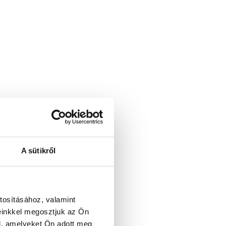
A sütikről
k
tosításához, valamint
einkkel megosztjuk az Ön
l, amelyeket Ön adott meg