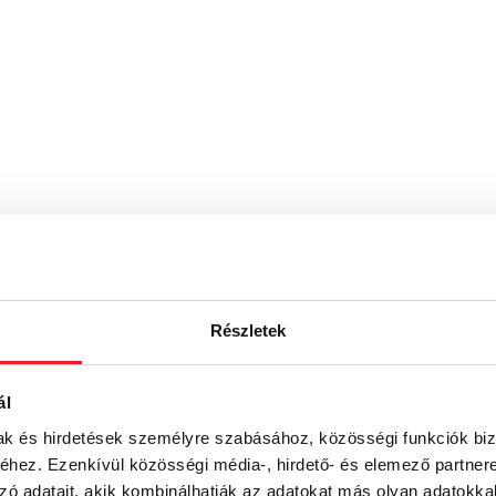
Részletek
ás, cérnafűzött könyve
ál
mak és hirdetések személyre szabásához, közösségi funkciók biz
hez. Ezenkívül közösségi média-, hirdető- és elemező partner
zó adatait, akik kombinálhatják az adatokat más olyan adatokka