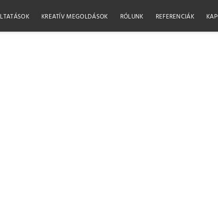
LTATÁSOK
KREATÍV MEGOLDÁSOK
RÓLUNK
REFERENCIÁK
KAP
Szenv
Könyvnyomtatá