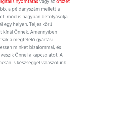
digitális nyomtatás
vagy az
ofszet
bb, a példányszám mellett a
eti mód is nagyban befolyásolja.
l egy helyen. Teljes körű
t kínál Önnek. Amennyiben
csak a megfelelő gyártási
ressen minket bizalommal, és
lveszik Önnel a kapcsolatot. A
pcsán is készséggel válaszolunk