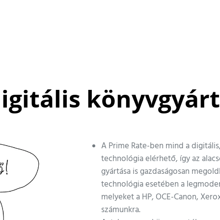
digitális könyvgyár
A Prime Rate-ben mind a digitális
technológia elérhető, így az al
gyártása is gazdaságosan megol
technológia esetében a legmode
melyeket a HP, OCE-Canon, Xerox
számunkra.