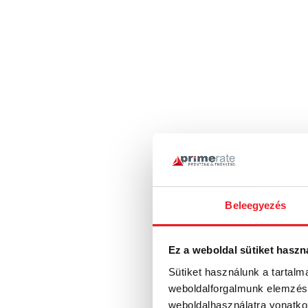
Beleegyezés
Keménytábl
Ez a weboldal sütiket haszn
Sütiket használunk a tartal
weboldalforgalmunk elemzésé
weboldalhasználatra vonatko