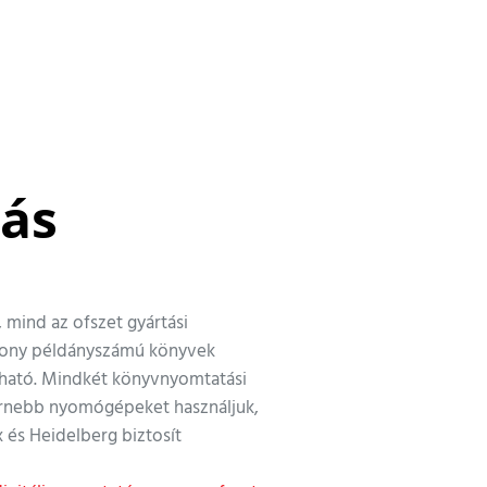
tás
, mind az ofszet gyártási
acsony példányszámú könyvek
dható. Mindkét könyvnyomtatási
rnebb nyomógépeket használjuk,
 és Heidelberg biztosít