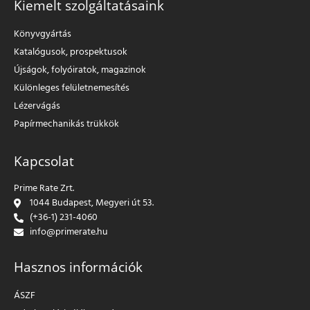
Kiemelt szolgáltatásaink
Könyvgyártás
Katalógusok, prospektusok
Újságok, folyóiratok, magazinok
Különleges felületnemesítés
Lézervágás
Papírmechanikás trükkök
Kapcsolat
Prime Rate Zrt.
1044 Budapest, Megyeri út 53.
(+36-1) 231-4060
info@primerate.hu
Hasznos információk
ÁSZF