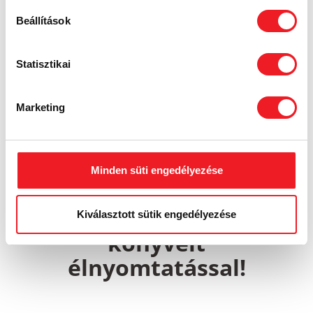
Beállítások
Statisztikai
Marketing
Minden süti engedélyezése
Tegye különlegessé
Kiválasztott sütik engedélyezése
könyveit
élnyomtatással!​