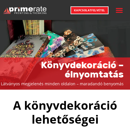
KAPCSOLATFELVÉTEL
NYOMDAI SZ
KREATÍV ME
Könyvdekoráció –
élnyomtatás
Látványos megjelenés minden oldalon – maradandó benyomás
A könyvdekoráció
lehetőségei