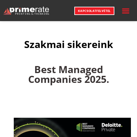
KAPCSOLATFELVÉTEL
NYOMDAI SZ
KREATÍV ME
Szakmai sikereink
Best Managed
Companies 2025.