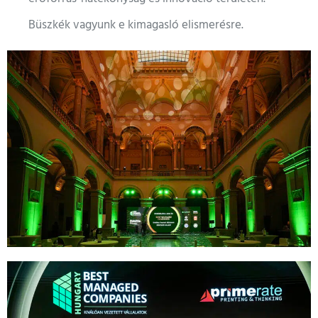
Büszkék vagyunk e kimagasló elismerésre.