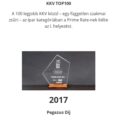
KKV TOP100
A 100 legjobb KKV közül – egy független szakmai
zsűri – az Ipar kategóriában a Prime Rate-nek ítélte
az I. helyezést.
2017
Pegazus Díj