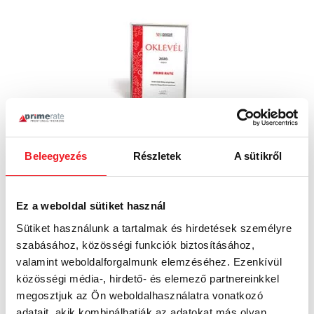
2020
Beleegyezés
Részletek
A sütikről
MagyarBrands
üzleti kategória
A Prime Rate a Kiváló Üzleti Márka kategóriában
Ez a weboldal sütiket használ
ismét elnyerte a MagyarBrands elismerést.
Sütiket használunk a tartalmak és hirdetések személyre
szabásához, közösségi funkciók biztosításához,
valamint weboldalforgalmunk elemzéséhez. Ezenkívül
közösségi média-, hirdető- és elemező partnereinkkel
megosztjuk az Ön weboldalhasználatra vonatkozó
adatait, akik kombinálhatják az adatokat más olyan