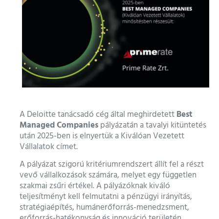
Best
A Deloitte tanácsadó cég által meghirdetett
Managed Companies
pályázatán a tavalyi kitüntetés
után 2025-ben is elnyertük a Kiválóan Vezetett
Vállalatok címet.
A pályázat szigorú kritériumrendszert állít fel a részt
vevő vállalkozások számára, melyet egy független
szakmai zsűri értékel. A pályázóknak kiváló
teljesítményt kell felmutatni a pénzügyi irányítás,
stratégiaépítés, humánerőforrás-menedzsment,
erőforrás-hatékonyság és innováció területén.