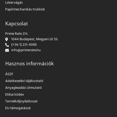
Lézervágás
Papírmechanikás trükkök
Kapcsolat
Prime Rate Zrt.
1044 Budapest, Megyeri út 53.
(+36-1) 231-4060
info@primerate.hu
Hasznos információk
ÁSZF
Adatkezelési tájékoztató
Anyagleadási útmutató
Etikai kódex
Termékdíjnyilatkozat
EU támogatások