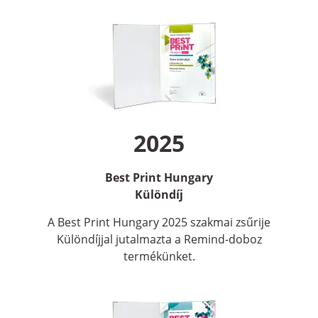
2025
Best Print Hungary
Különdíj
A Best Print Hungary 2025 szakmai zsűrije
Különdíjjal jutalmazta a Remind-doboz
termékünket.