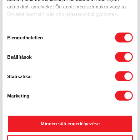
adatokkal, amelyeket Ön adott meg számukra vagy az
Ön által használt más szolgáltatásokból gyűjtöttek.
Hozzájárulás
Elengedhetetlen
kiválasztása
2019
Beállítások
MagyarBrands
üzleti kategóriában elnyerte a MagyarBrands
Statisztikai
elismerést.
Marketing
Minden süti engedélyezése