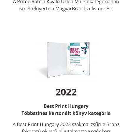
A Prime Rate a Kiváló Üzleti Márka kategóriában
ismét elnyerte a MagyarBrands elismerést.
2022
Best Print Hungary
Többszínes kartonált könyv kategória
A Best Print Hungary 2022 szakmai zsűrije Bronz
fokozatú oklevéllel jutalmazta Középkori