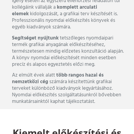
Igény esetén az egyszerű ellenőrzési feladaton túl
komplett arculati
kollégáink vállalják a
elemek
kidolgozását, a grafikai terv készítését is.
Professzionális nyomdai előkészítés könyvek és
egyéb kiadványok számára.
Segítséget nyújtunk
tetszőleges nyomdaipari
termék grafikai anyagának előkészítéséhez,
természetesen mindig előzetes konzultáció alapján.
A könyv nyomdai előkészítését minden esetben
precíz és alapos egyeztetés előzi meg.
több rangos hazai és
Az elmúlt évek alatt
nemzetközi cég
számára készítettünk grafikai
terveket különböző kiadványok legyártásához.
Nyomdai előkészítés szolgáltatásunkról bővebben
munkatársainktól kaphat tájékoztatást.
Kiemelt előkészítési és