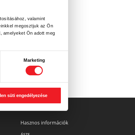
án. Küldeményként használva
áltatásodat mutatnád be így?
tosításához, valamint
g látványos és hatékony
einkkel megosztjuk az Ön
l, amelyeket Ön adott meg
Marketing
en süti engedélyezése
Hasznos információk
ÁSZF