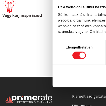
információt biz
Ez a weboldal sütiket haszn
pedig, mivel em
Sütiket használunk a tartal
Vagy kérj inspirációt!
Bármelyiket is,
weboldalforgalmunk elemzésé
papírmechanikás
weboldalhasználatra vonatko
számukra vagy az Ön által ha
Hozzájárulás
TOVÁB
Elengedhetetlen
kiválasztása
Kiemelt szolgáltatá
Könyvgyártás