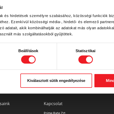
tosan elolvassák. Ideális emlékeztető lesz a tárgyalásod ut
ál
lékezetes, segíti a telefonos lekövetésedet! Te milyen szolg
mak és hirdetések személyre szabásához, közösségi funkciók biz
budapesti digitális nyomdánk
örömmel segít benne! Rengete
hez. Ezenkívül közösségi média-, hirdető- és elemező partner
 ötlettel állunk rendelkezésedre.
zó adatait, akik kombinálhatják az adatokat más olyan adatokka
sznált más szolgáltatásokból gyűjtöttek.
BI ÖTLETEK, ESETTANULMÁNYOK...
Beállítások
Statisztikai
Kiválasztott sütik engedélyezése
Mind
saink
Kapcsolat
Prime Rate Zrt.